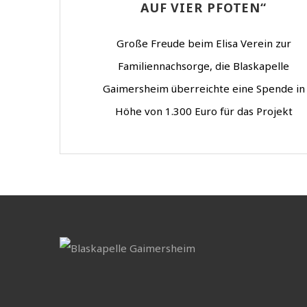
AUF VIER PFOTEN“
Große Freude beim Elisa Verein zur
Familiennachsorge, die Blaskapelle
Gaimersheim überreichte eine Spende in
Höhe von 1.300 Euro für das Projekt
„Kinderhospiz – Begleitung auf vier Pfoten“
Das Geld stammt aus dem Adventssingen i
der katholischen Pfarrkirche Gaimersheim
dass die Blaskapelle organisiert hatte. Neb
ihr wirkten auch Viva la Musica und der
Männergesangverein mit und […]